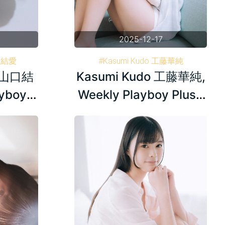
2025-12-17
山口結愛
#Kasumi Kudo 工藤華純
i 山口結
Kasumi Kudo 工藤華純,
刊プレイボーイ
#Weekly Playboy 週刊プレイボーイ
#AKB48
ayboy
Weekly Playboy Plus+
8.01
2024.08.15