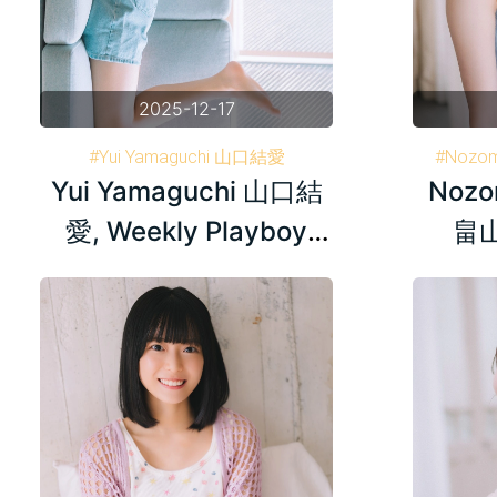
2025-12-17
#Yui Yamaguchi 山口結愛
#Nozo
Yui Yamaguchi 山口結
Nozo
#Weekly Playboy 週刊プレイボーイ
#Weekl
#AKB48
愛, Weekly Playboy
畠山
Plus+ 2024.07.25
Playbo