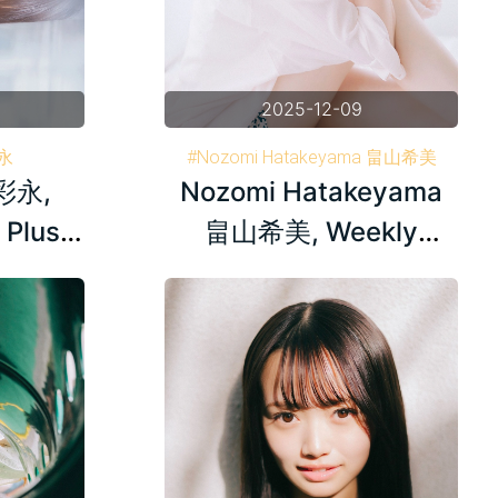
2025-12-09
彩永
#Nozomi Hatakeyama 畠山希美
井彩永,
Nozomi Hatakeyama
刊プレイボーイ
#Weekly Playboy 週刊プレイボーイ
#AKB48
 Plus+
畠山希美, Weekly
6
Playboy Plus+
24.07.04