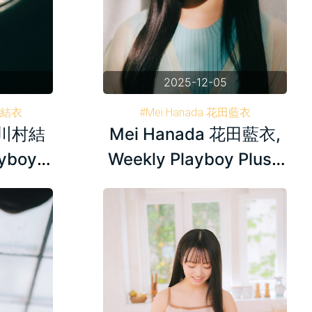
2025-12-05
川村結衣
#Mei Hanada 花田藍衣
a 川村結
Mei Hanada 花田藍衣,
刊プレイボーイ
#Weekly Playboy 週刊プレイボーイ
#AKB48
ayboy
Weekly Playboy Plus+
6.24
2024.05.20