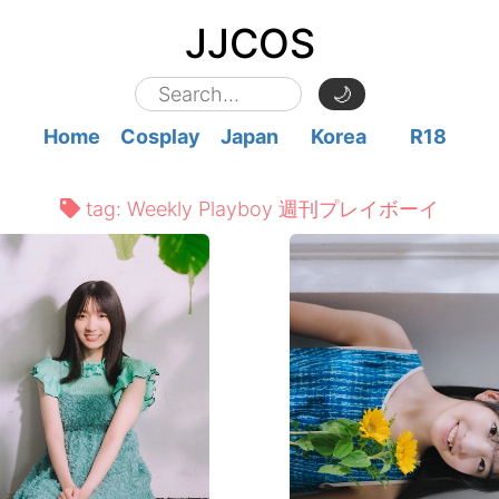
JJCOS
🌙
Home
Cosplay
Japan
Korea
R18
tag:
Weekly Playboy 週刊プレイボーイ