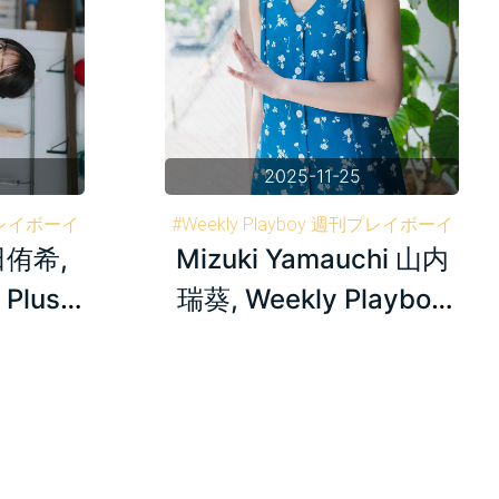
2025-11-25
刊プレイボーイ
#Weekly Playboy 週刊プレイボーイ
平田侑希,
Mizuki Yamauchi 山内
#AKB48
#Mizuki Yamauchi 山内瑞葵
#AKB48
 Plus+
瑞葵, Weekly Playboy
1
Plus+ 2025.10.30