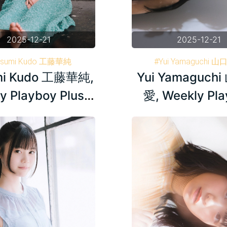
2025-12-21
2025-12-21
asumi Kudo 工藤華純
#Yui Yamaguchi 
mi Kudo 工藤華純,
Yui Yamaguch
y Playboy 週刊プレイボーイ
#Weekly Playboy 週
#AKB48
#AKB48
y Playboy Plus+
愛, Weekly Pl
2024.08.22
Plus+ 2024.0