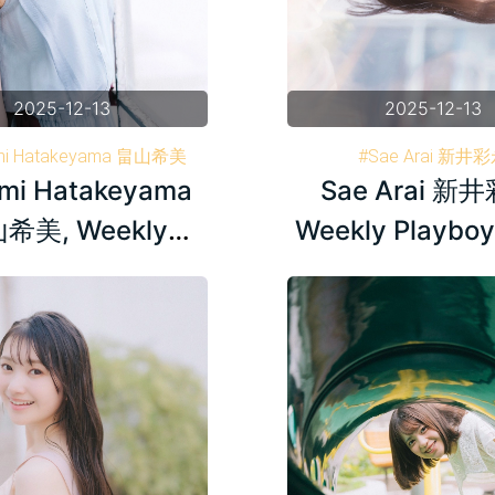
2025-12-13
2025-12-13
mi Hatakeyama 畠山希美
#Sae Arai 新井
mi Hatakeyama
Sae Arai 新
y Playboy 週刊プレイボーイ
#Weekly Playboy 週
#AKB48
#AKB48
希美, Weekly
Weekly Playboy
y Plus+ 24.07.11
2024.12.2