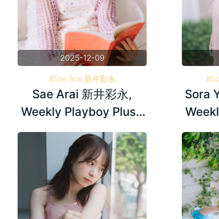
2025-12-09
#Sae Arai 新井彩永
#S
Sae Arai 新井彩永,
Sora 
#Weekly Playboy 週刊プレイボーイ
#Weekl
#AKB48
Weekly Playboy Plus+
Weekl
2024.12.19