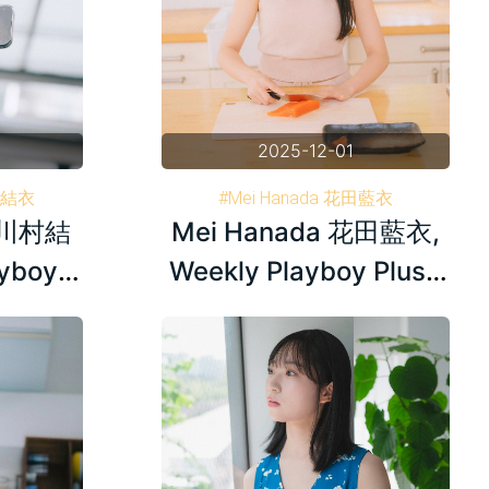
2025-12-01
川村結衣
#Mei Hanada 花田藍衣
a 川村結
Mei Hanada 花田藍衣,
刊プレイボーイ
#Weekly Playboy 週刊プレイボーイ
#AKB48
ayboy
Weekly Playboy Plus+
6.17
2024.05.13