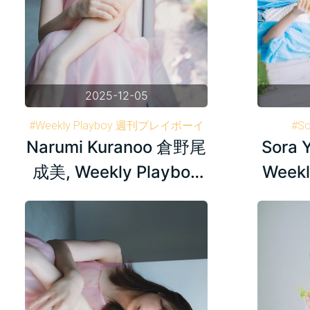
2025-12-05
#Weekly Playboy 週刊プレイボーイ
#S
Narumi Kuranoo 倉野尾
Sora 
#Narumi Kuranoo 倉野尾成美
#Weekl
#AKB48
成美, Weekly Playboy
Weekl
Plus+ 2025.10.09