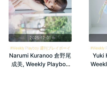
2025-12-01
#Weekly Playboy 週刊プレイボーイ
#Weekl
Narumi Kuranoo 倉野尾
Yuki
#Narumi Kuranoo 倉野尾成美
#Yuki
#AKB48
成美, Weekly Playboy
Weekl
Plus+ 2025.10.02