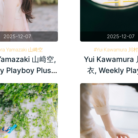
2025-12-07
2025-12-07
ora Yamazaki 山﨑空
#Yui Kawamura 
Yamazaki 山﨑空,
Yui Kawamur
y Playboy 週刊プレイボーイ
#Weekly Playboy 週
#AKB48
#AKB48
y Playboy Plus+
衣, Weekly Pl
2024.06.03
Plus+ 2024.0