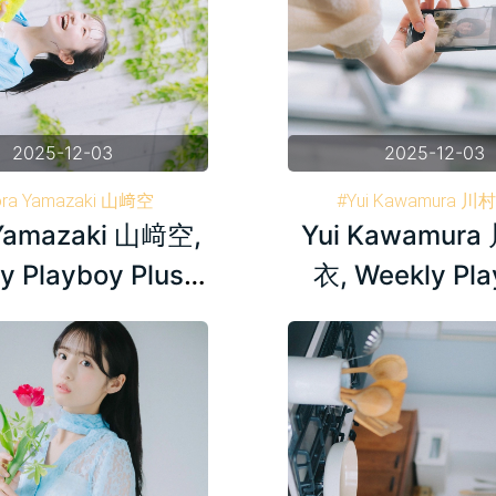
2025-12-03
2025-12-03
ora Yamazaki 山﨑空
#Yui Kawamura 
Yamazaki 山﨑空,
Yui Kawamur
y Playboy 週刊プレイボーイ
#Weekly Playboy 週
#AKB48
#AKB48
y Playboy Plus+
衣, Weekly Pl
2024.05.27
Plus+ 2024.0