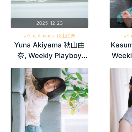
2025-12-23
#Yuna Akiyama 秋山由奈
#K
Yuna Akiyama 秋山由
Kasu
#Weekly Playboy 週刊プレイボーイ
#Weekl
#AKB48
奈, Weekly Playboy
Weekl
Plus+ 2025.02.23