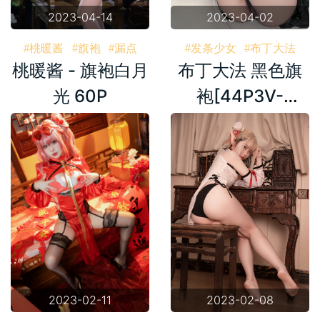
2023-04-14
2023-04-02
#桃暖酱
#旗袍
#漏点
#发条少女
#布丁大法
桃暖酱 - 旗袍白月
布丁大法 黑色旗
#黑色
#旗袍
光 60P
袍[44P3V-
294M]
2023-02-11
2023-02-08