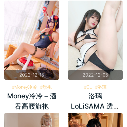
资源）
2022-12-15
2022-12-05
#Money冷冷
#旗袍
#OL
#洛璃
Money冷冷 – 酒
洛璃
#洛璃LoLiSAMA
#旗袍
吞高腰旗袍
LoLiSAMA 透视
旗袍 [95P3V-
315MB]