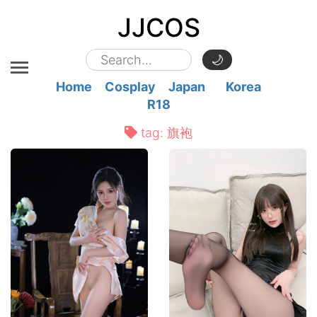
JJCOS
🌙
Home
Cosplay
Japan
Korea
R18
tag:
旗袍