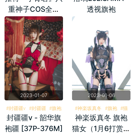
重神子COS全诱
透视旗袍
惑 黑丝旗袍欲望
诱惑
2023-01-07
2023-01-06
#封疆疆v
#封疆疆
#旗袍
#神楽坂真冬
#旗袍
#猫
封疆疆v - 韶华旗
神楽坂真冬 旗袍
#猫女
袍疆 [37P-376M]
猫女（1月6打赏群