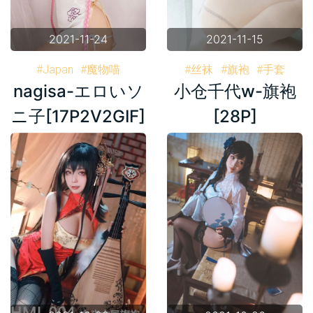
2021-11-24
2021-11-15
#Japan
#魔物喵
#丝袜
#旗袍
#手套
nagisa-エロいソ
小仓千代w-旗袍
#Nagisa
#旗袍
#丸子头
#肉丝
#小仓千代w
#南半球
#包子
#写真
#写真
#套图
ニ子[17P2V2GIF]
[28P]
#套图