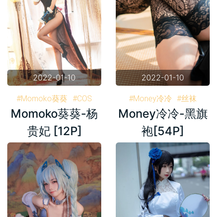
2022-01-10
2022-01-10
#Momoko葵葵
#COS
#Money冷冷
#丝袜
Momoko葵葵-杨
Money冷冷-黑旗
#旗袍
#高跟
#杨贵妃
#黑丝
#旗袍
#高跟
#FGO
#写真
#套图
#写真
#套图
贵妃 [12P]
袍[54P]