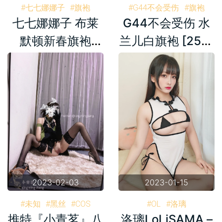
#七七娜娜子
#旗袍
#G44不会受伤
#旗袍
七七娜娜子 布莱
G44不会受伤 水
#娜娜
#布莱默顿
默顿新春旗袍
兰儿白旗袍 [25P-
[108P6V-
300MB]
770MB]
2023-02-03
2023-01-15
#未知
#黑丝
#COS
#OL
#洛璃
推特『小青茗』八
洛璃LoLiSAMA –
#推特
#旗袍
#洛璃LoLiSAMA
#旗袍