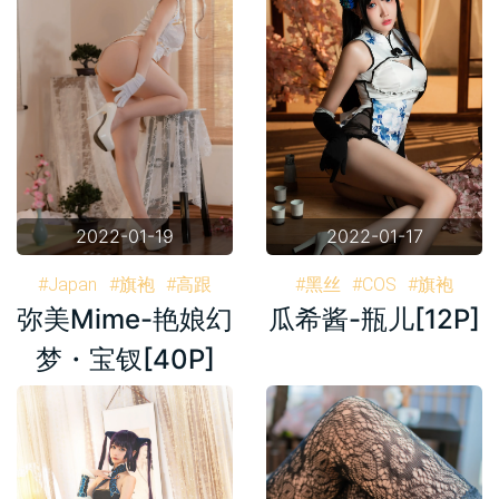
2022-01-19
2022-01-17
#Japan
#旗袍
#高跟
#黑丝
#COS
#旗袍
弥美Mime-艳娘幻
瓜希酱-瓶儿[12P]
#宝钗
#弥美Mime
#写真
#高跟
#李瓶儿
#瓶儿
#套图
#写真
#套图
梦・宝钗[40P]