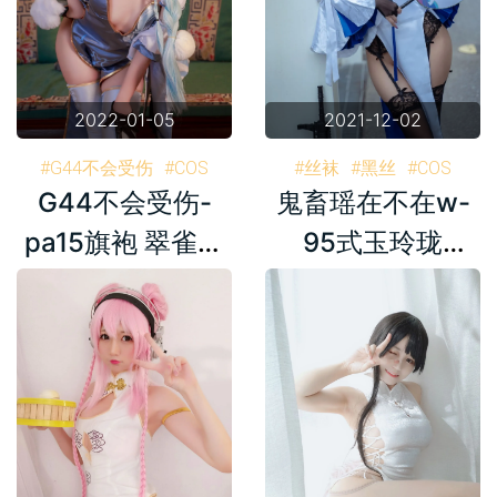
2022-01-05
2021-12-02
#G44不会受伤
#COS
#丝袜
#黑丝
#COS
G44不会受伤-
鬼畜瑶在不在w-
#旗袍
#猫
#少女前线
#旗袍
#高跟
#高跟
#翠雀媚
#G44
#鬼畜瑶在不在w
#扇子
pa15旗袍 翠雀媚
95式玉玲珑
#扇子
#写真
#套图
#95式
#写真
#套图
[20P]
[30P]