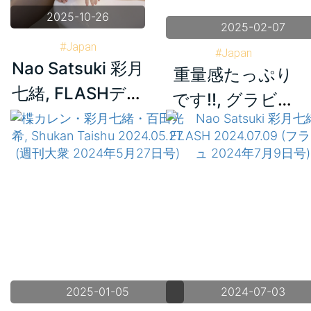
2025-10-26
2025-02-07
#Japan
#Japan
Nao Satsuki 彩月
#Nao Satsuki 彩月七緒
重量感たっぷり
#Shukan Jitsuwa 週刊実話
#FLASHデジタル写真集
七緒, FLASHデジ
#Yu Tano 田野憂
です!!, グラビア
#Miharu Usa 羽咲みはる
タル写真集R 美し
切り抜き週刊実話
#Nao Satsuki 彩月七緒
き喘ぎ
11月号
#Yuria Yoshine 吉根ゆりあ
2025-01-05
2024-07-03