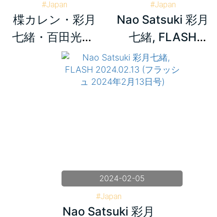
#Japan
#Japan
楪カレン・彩月
Nao Satsuki 彩月
#Shukan Taishu (週刊大衆)
#Nao Satsuki 彩月七緒
#Karen Yuzuriha 楪カレン
#FLASH フラッシュ
七緒・百田光希,
七緒, FLASH
#Nao Satsuki 彩月七緒
Shukan Taishu
2024.07.09 (フ
#Mitsuki Momota 百田光希
2024.05.27 (週
ラッシュ 2024年
刊大衆 2024年5
7月9日号)
月27日号)
2024-02-05
#Japan
Nao Satsuki 彩月
#Nao Satsuki 彩月七緒