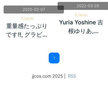
2022-03-29
2025-02-07
#Japan
#Japan
Yuria Yoshine 吉
#Shukan Jitsuwa 週刊実話
重量感たっぷり
#Shukan Jitsuwa 週刊実話
#Yuria Yoshine 吉根ゆりあ
根ゆりあ,
#Yu Tano 田野憂
です!!, グラビア
Shukan Jitsuwa
#Miharu Usa 羽咲みはる
切り抜き週刊実話
#Nao Satsuki 彩月七緒
2022.02.17 (週刊
11月号
#Yuria Yoshine 吉根ゆりあ
実話 2022年2月
17日号)
jjcos.com 2025
|
RSS